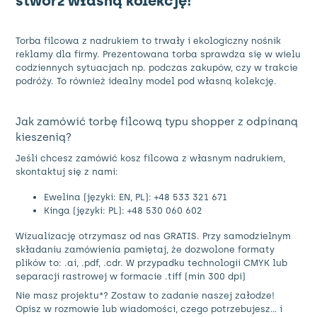
stwórz własną kolekcję!
Torba filcowa z nadrukiem to trwały i ekologiczny nośnik
reklamy dla firmy. Prezentowana torba sprawdza się w wielu
codziennych sytuacjach np. podczas zakupów, czy w trakcie
podróży. To również idealny model pod własną kolekcję.
Jak zamówić torbę filcową typu shopper z odpinaną
kieszenią?
Jeśli chcesz zamówić kosz filcowa z własnym nadrukiem,
skontaktuj się z nami:
Ewelina (języki: EN, PL): +48 533 321 671
Kinga (języki: PL): +48 530 060 602
Wizualizację otrzymasz od nas GRATIS. Przy samodzielnym
składaniu zamówienia pamiętaj, że dozwolone formaty
plików to: .ai, .pdf, .cdr. W przypadku technologii CMYK lub
separacji rastrowej w formacie .tiff (min 300 dpi)
Nie masz projektu*? Zostaw to zadanie naszej załodze!
Opisz w rozmowie lub wiadomości, czego potrzebujesz… i