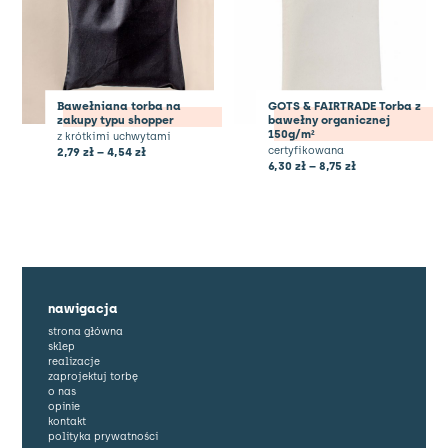
Bawełniana torba na
GOTS & FAIRTRADE Torba z
zakupy typu shopper
bawełny organicznej
150g/m²
z krótkimi uchwytami
certyfikowana
2,79
zł
–
4,54
zł
6,30
zł
–
8,75
zł
nawigacja
strona główna
sklep
realizacje
zaprojektuj torbę
o nas
opinie
kontakt
polityka prywatności