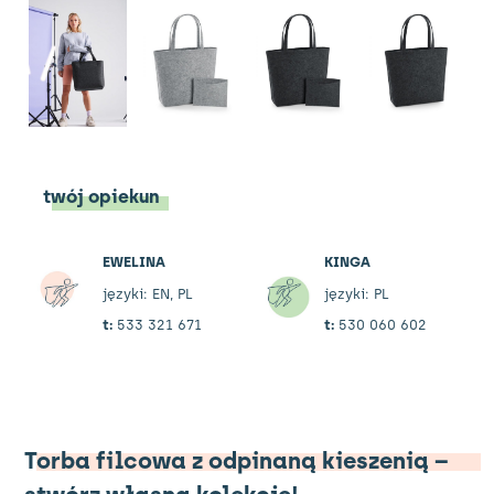
twój opiekun
EWELINA
KINGA
języki: EN, PL
języki: PL
t:
533 321 671
t:
530 060 602
Torba filcowa z odpinaną kieszenią –