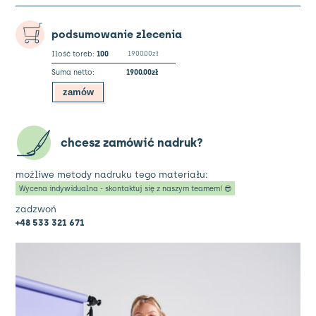
filcowa
z
odpinaną
podsumowanie zlecenia
kieszenią
Ilość toreb:
100
1900.00zł
Suma netto:
1900.00zł
zamów
chcesz zamówić nadruk?
możliwe metody nadruku tego materiału:
Wycena indywidualna - skontaktuj się z naszym teamem! 😎
zadzwoń
+48 533 321 671