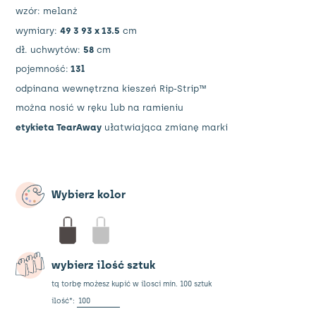
wzór: melanż
wymiary:
49 3 93 x 13.5
cm
dł. uchwytów:
58
cm
pojemność:
13l
odpinana wewnętrzna kieszeń Rip-Strip™
można nosić w ręku lub na ramieniu
etykieta TearAway
ułatwiająca zmianę marki
Wybierz kolor
wybierz ilość sztuk
tą torbę możesz kupić w ilosci min. 100 sztuk
ilość
ilość*:
Torba