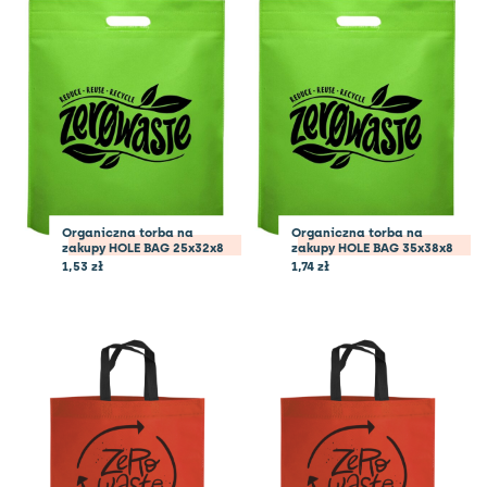
Organiczna torba na
Organiczna torba na
zakupy HOLE BAG 25x32x8
zakupy HOLE BAG 35x38x8
1,53
zł
1,74
zł