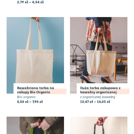
2,79
zł
–
4,54
zł
Bawełniana torba na
Duża torba zakupowa z
zakupy Bio Organic
bawełny organicznej
Bio organic
z organicznej bawełny
5,50
zł
–
7,90
zł
13,47
zł
–
14,03
zł