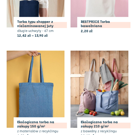
Torba typu shopper z
BESTPRICE Torba
nielaminowanej juty
bawełniana
długie uchwyty - 67 cm
2,20
zł
12,42
zł
–
13,90
zł
Ekologiczna torba na
Ekologiczna torba na
zakupy 150 g/m²
zakupy 210 g/m²
z materiałów z recyklingu
z bawełny z recyklingu