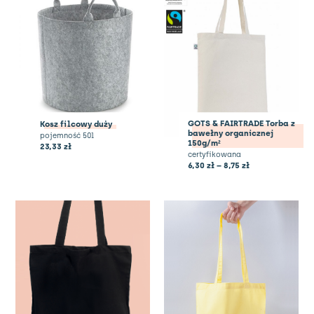
GOTS & FAIRTRADE Torba z
Kosz filcowy duży
bawełny organicznej
pojemność 50l
150g/m²
23,33
zł
certyfikowana
6,30
zł
–
8,75
zł