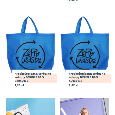
Proekologiczna torba na
Proekologiczna torba na
zakupy DOUBLE BAG
zakupy DOUBLE BAG
52x40x16
40x38x14
1,95
zł
1,82
zł