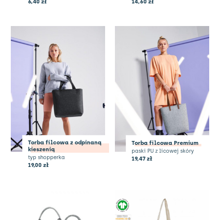
6,40
zł
14,60
zł
Torba filcowa z odpinaną
Torba filcowa Premium
kieszenią
paski PU z licowej skóry
typ shopperka
19,47
zł
19,00
zł