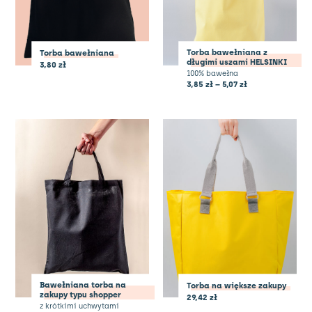
Torba bawełniana z
Torba bawełniana
długimi uszami HELSINKI
3,80
zł
100% bawełna
3,85
zł
–
5,07
zł
Bawełniana torba na
Torba na większe zakupy
zakupy typu shopper
29,42
zł
z krótkimi uchwytami