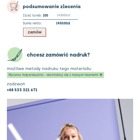
szerokim
podsumowanie zlecenia
dnem
Ilość toreb:
100
1430.00zł
Suma netto:
1430.00zł
zamów
chcesz zamówić nadruk?
możliwe metody nadruku tego materiału:
Wycena indywidualna - skontaktuj się z naszym teamem! 😎
zadzwoń
+48 533 321 671