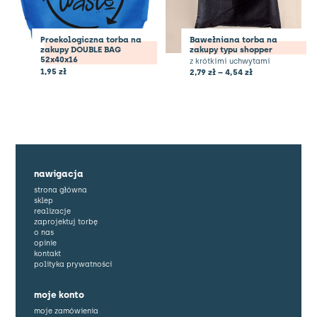
Proekologiczna torba na
Bawełniana torba na
zakupy DOUBLE BAG
zakupy typu shopper
52x40x16
z krótkimi uchwytami
1,95
zł
2,79
zł
–
4,54
zł
nawigacja
strona główna
sklep
realizacje
zaprojektuj torbę
o nas
opinie
kontakt
polityka prywatności
moje konto
moje zamówienia