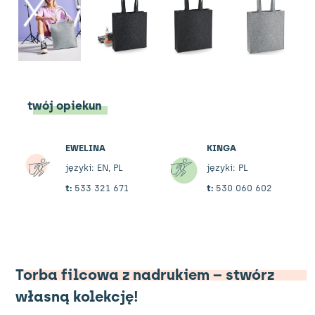
twój opiekun
EWELINA
KINGA
języki: EN, PL
języki: PL
t:
533 321 671
t:
530 060 602
Torba filcowa z nadrukiem – stwórz
własną kolekcję!