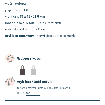
wzór: melanż
pojemność:
15l
wymiary:
37 x 41 x 11.5
cm
można nosić w ręku lub na ramieniu
uchwyty wykonane z filcu
etykieta TearAway
ułatwiająca zmianę marki
Wybierz kolor
wybierz ilość sztuk
tą torbę możesz kupić w ilosci min. 100 sztuk
ilość
ilość*:
Torba
filcowa
z