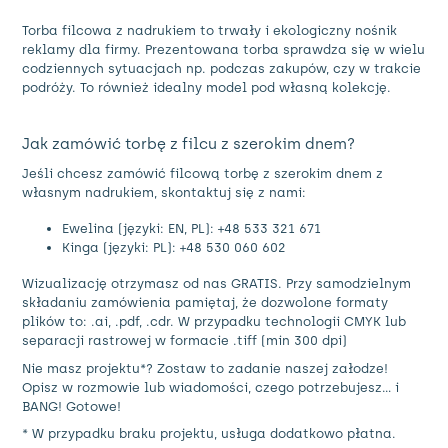
Torba filcowa z nadrukiem to trwały i ekologiczny nośnik
reklamy dla firmy. Prezentowana torba sprawdza się w wielu
codziennych sytuacjach np. podczas zakupów, czy w trakcie
podróży. To również idealny model pod własną kolekcję.
Jak zamówić torbę z filcu z szerokim dnem?
Jeśli chcesz zamówić filcową torbę z szerokim dnem z
własnym nadrukiem, skontaktuj się z nami:
Ewelina (języki: EN, PL): +48 533 321 671
Kinga (języki: PL): +48 530 060 602
Wizualizację otrzymasz od nas GRATIS. Przy samodzielnym
składaniu zamówienia pamiętaj, że dozwolone formaty
plików to: .ai, .pdf, .cdr. W przypadku technologii CMYK lub
separacji rastrowej w formacie .tiff (min 300 dpi)
Nie masz projektu*? Zostaw to zadanie naszej załodze!
Opisz w rozmowie lub wiadomości, czego potrzebujesz… i
BANG! Gotowe!
* W przypadku braku projektu, usługa dodatkowo płatna.