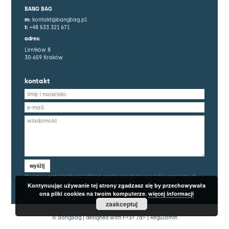
BANG BAG
m:
kontakt@bangbag.pl
t:
+48 533 321 671
adres:
Lirników 8
30-659 Kraków
kontakt
wyślij
This site is protected by reCAPTCHA and the Google
Privacy Policy
and
Terms of
Service
apply.
Kontynuując używanie tej strony zgadzasz się by przechowywała
ona pliki cookies na twoim komputerze.
więcej informacji
zaakceptuj
© BangBag | designed with
F<3< /a> |
Regulamin