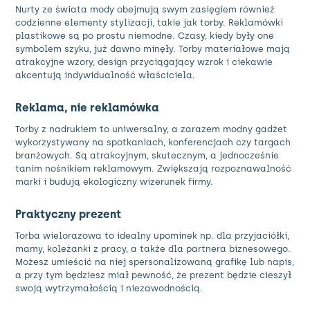
Nurty ze świata mody obejmują swym zasięgiem również
codzienne elementy stylizacji, takie jak torby. Reklamówki
plastikowe są po prostu niemodne. Czasy, kiedy były one
symbolem szyku, już dawno minęły. Torby materiałowe mają
atrakcyjne wzory, design przyciągający wzrok i ciekawie
akcentują indywidualność właściciela.
Reklama, nie reklamówka
Torby z nadrukiem
to uniwersalny, a zarazem modny gadżet
wykorzystywany na spotkaniach, konferencjach czy targach
branżowych. Są atrakcyjnym, skutecznym, a jednocześnie
tanim
nośnikiem reklamowym
. Zwiększają rozpoznawalność
marki i budują ekologiczny wizerunek firmy.
Praktyczny prezent
Torba wielorazowa to idealny upominek np. dla przyjaciółki,
mamy, koleżanki z pracy, a także dla partnera biznesowego.
Możesz umieścić na niej
spersonalizowaną grafikę lub napi
s,
a przy tym będziesz miał pewność, że prezent będzie cieszył
swoją wytrzymałością i niezawodnością.