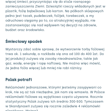
więcej śmieci, przyczyniając się do stale rosnącego
zanieczyszczenia Ziemi. Dziesiątki rzeczy wkładanych jest w
plastik
, folię bąbelkową lub karton. Na półkach sklepowych
pełno jest tacek, pudełeczek, folijek, torebeczek, a my
odruchowo sięgamy po to, co atrakcyjniej wygląda, nie
zastanawiając się nad wpływem tej decyzji na zdrowie,
budżet oraz środowisko.
Śmieciowy spadek
Wystarczy zdać sobie sprawę, że wytworzenie torby foliowej
trwa ok. 1 sekundę, a rozkłada się ona od 100 do 400 lat. Do
jej produkcji zużywa się zasoby nieodnawialne, takie jak
gaz, wodę, energię i ropę naftową. Nie można więc mówić,
że jedna folia więcej lub mniej nie robi różnicy.
Polak potrafi
Reklamówki jednorazowe, którymi jesteśmy zasypywani co
krok, nie są aż tak niezbędne, jak nam się wmawia. W Polsce
reklamówki foliowe są wyjątkowo często używane. Rocznie
statystyczny Polak zużywa ich średnio 300-500. Tymczasem
w Skandynawii zużywa się rocznie zaledwie 4 reklamówki
plastikowe. Można?